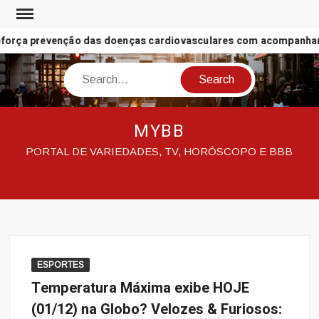
Skip
to
orça prevenção das doenças cardiovasculares com acompanhamen
content
Search
MYBB
PORTAL DE VARIEDADES, TV, HORÓSCOPO E BBB
ESPORTES
Temperatura Máxima exibe HOJE
(01/12) na Globo? Velozes & Furiosos: