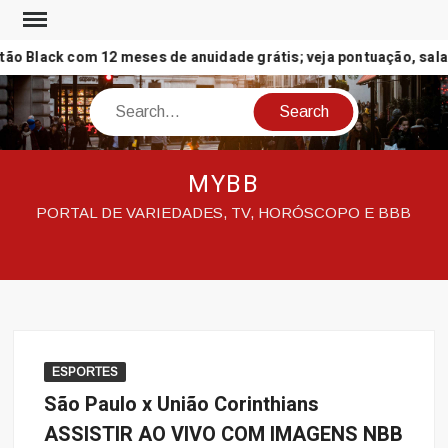
Skip
to
 Black com 12 meses de anuidade grátis; veja pontuação, salas 
content
Search
MYBB
PORTAL DE VARIEDADES, TV, HORÓSCOPO E BBB
ESPORTES
São Paulo x União Corinthians
ASSISTIR AO VIVO COM IMAGENS NBB