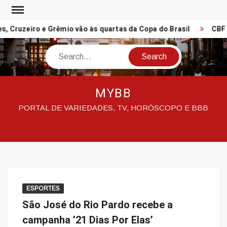
Skip
to
Cruzeiro e Grêmio vão às quartas da Copa do Brasil
CBF r
content
Search
MYBB
PORTAL DE VARIEDADES, TV, HORÓSCOPO E BBB
ESPORTES
São José do Rio Pardo recebe a
campanha ’21 Dias Por Elas’