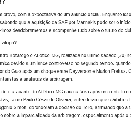
s?
breve, com a expectativa de um anúncio oficial. Enquanto isso
sabendo que a aquisição da SAF por Marinakis pode ser o início
óximos desdobramentos e acompanhe tudo sobre o futuro do clu
Botafogo?
tre Botafogo e Atlético-MG, realizada no último sábado (30) n
mica devido a um lance controverso no segundo tempo, quando
vor do Galo após um choque entre Deyverson e Marlon Freitas. 
taristas e analistas de arbitragem.
uando o atacante do Atlético-MG caiu na área após um contato c
tas, como Paulo César de Oliveira, entenderam que o árbitro d
gênio Simon, defenderam a decisão de Tello, afirmando que a f
e sobre a imparcialidade da arbitragem, especialmente após o p