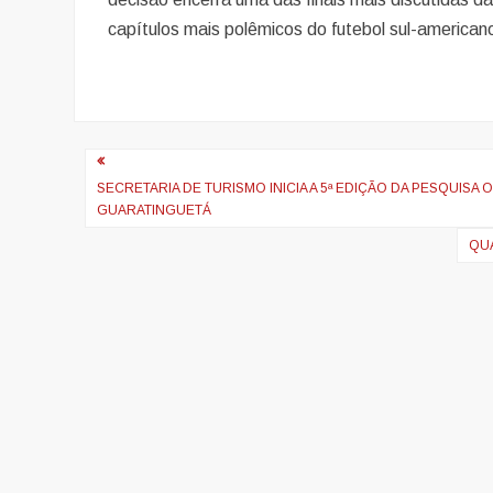
capítulos mais polêmicos do futebol sul-american
Navegação
de
SECRETARIA DE TURISMO INICIA A 5ª EDIÇÃO DA PESQUISA
GUARATINGUETÁ
artigos
QUA