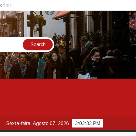
sexuais online contra crianças; entenda
Guaratinguetá reali
Sexta-feira, Agosto 07, 2026
3:03:34 PM