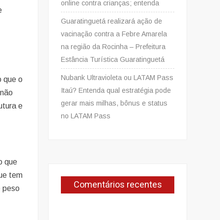
online contra crianças; entenda
e
Guaratinguetá realizará ação de
vacinação contra a Febre Amarela
na região da Rocinha – Prefeitura
Estância Turística Guaratinguetá
Nubank Ultravioleta ou LATAM Pass
o que o
Itaú? Entenda qual estratégia pode
 não
gerar mais milhas, bônus e status
utura e
no LATAM Pass
o que
que tem
Comentários recentes
e peso