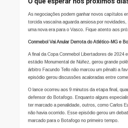
O que esperar nos próximos dia
As negociações podem ganhar novos capítulos em 
torcida vascaína aguarda ansiosa por novidades, 
uma nova era para o Vasco. Fique atento aos pr
Conmebol Vai Anular Derrota do Atlético-MG e 
A final da Copa Conmebol Libertadores de 2024 en
estádio Monumental de Núñez, gerou grande polê
árbitro Facundo Tello não marcou um pênalti a fa
episódio gerou discussões acaloradas entre comen
O lance ocorreu aos 9 minutos da etapa final, q
defensor do Botafogo. Enquanto alguns especialis
ter marcado a penalidade, outros, como Carlos Eu
não havia ocorrido. Esse episódio gerou um debat
marcado para o Botafogo no primeiro tempo.