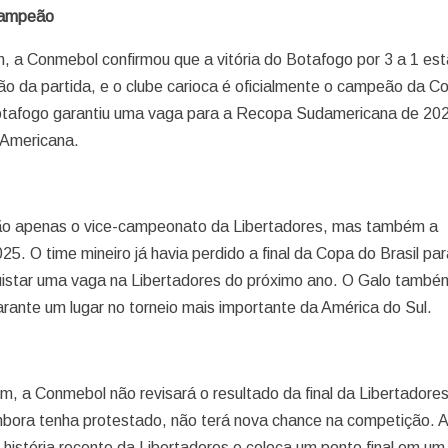
Campeão
, a Conmebol confirmou que a vitória do Botafogo por 3 a 1 est
ão da partida, e o clube carioca é oficialmente o campeão da C
 Botafogo garantiu uma vaga para a Recopa Sudamericana de 20
-Americana.
ou não apenas o vice-campeonato da Libertadores, mas também a
. O time mineiro já havia perdido a final da Copa do Brasil par
uistar uma vaga na Libertadores do próximo ano. O Galo també
rante um lugar no torneio mais importante da América do Sul.
m, a Conmebol não revisará o resultado da final da Libertadore
mbora tenha protestado, não terá nova chance na competição. 
 história recente da Libertadores e coloca um ponto final em um