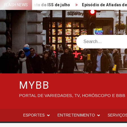
Skip
ra pagamento do ISS de julho
FLASH NEWS
Episódio de Afiadas debate red
to
content
Search
MYBB
PORTAL DE VARIEDADES, TV, HORÓSCOPO E BBB
ESPORTES
ENTRETENIMENTO
SERVIÇO