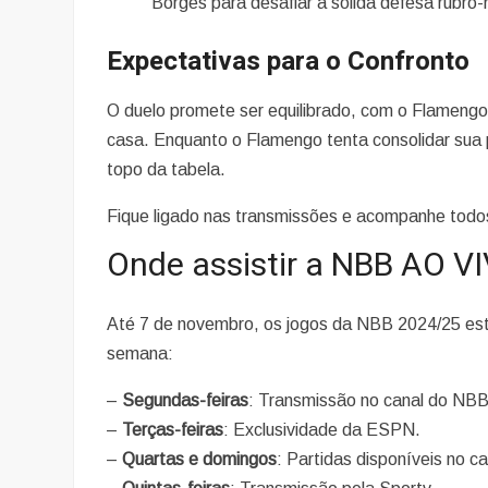
Borges para desafiar a sólida defesa rubro-
Expectativas para o Confronto
O duelo promete ser equilibrado, com o Flameng
casa. Enquanto o Flamengo tenta consolidar sua p
topo da tabela.
Fique ligado nas transmissões e acompanhe todo
Onde assistir a NBB AO V
Até 7 de novembro, os jogos da NBB 2024/25 estã
semana:
–
Segundas-feiras
: Transmissão no canal do NB
–
Terças-feiras
: Exclusividade da ESPN.
–
Quartas e domingos
: Partidas disponíveis no 