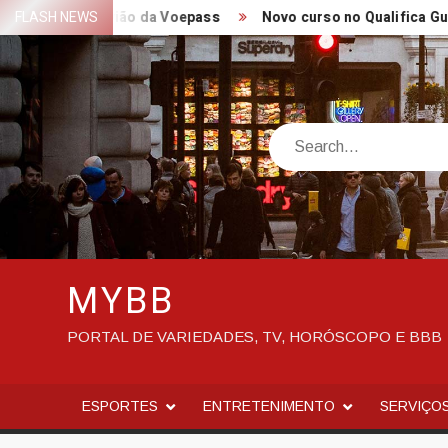
Skip
ueda de avião da Voepass
FLASH NEWS
Novo curso no Qualifica Guará – Pr
to
content
Search
MYBB
PORTAL DE VARIEDADES, TV, HORÓSCOPO E BBB
ESPORTES
ENTRETENIMENTO
SERVIÇO