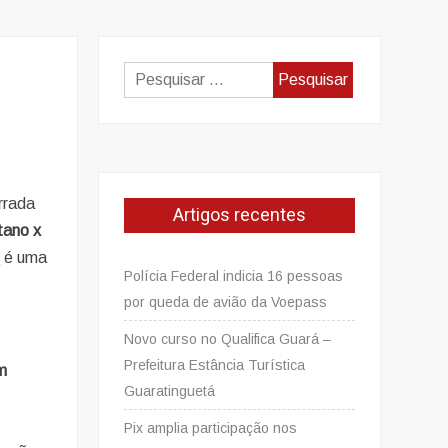
Pesquisar
por:
rrada
Artigos recentes
tano x
B
é uma
Polícia Federal indicia 16 pessoas
por queda de avião da Voepass
Novo curso no Qualifica Guará –
Prefeitura Estância Turística
m
Guaratinguetá
Pix amplia participação nos