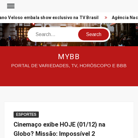
Skip
to
 Veloso embala show exclusivo na TV Brasil
Agência Nacion
content
Search
MYBB
PORTAL DE VARIEDADES, TV, HORÓSCOPO E BBB
ESPORTES
Cinemaço exibe HOJE (01/12) na
Globo? Missão: Impossível 2