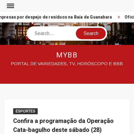
Skip
to
resas por despejo de resíduos na Baía de Guanabara
Ofici
content
Search
MYBB
PORTAL DE VARIEDADES, TV, HORÓSCOPO E BBB
ESPORTES
Confira a programação da Operação
Cata-bagulho deste sábado (28)