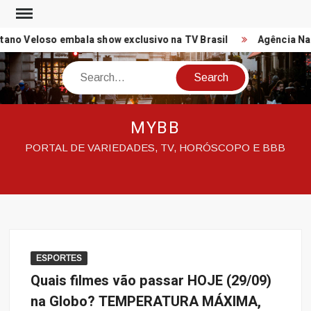
Skip
to
no Veloso embala show exclusivo na TV Brasil
Agência Naci
content
Search
MYBB
PORTAL DE VARIEDADES, TV, HORÓSCOPO E BBB
ESPORTES
Quais filmes vão passar HOJE (29/09)
na Globo? TEMPERATURA MÁXIMA,