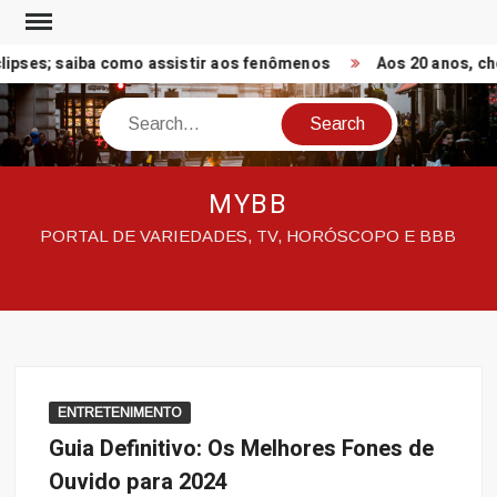
Skip
to
pses; saiba como assistir aos fenômenos
Aos 20 anos, cheg
content
Search
MYBB
PORTAL DE VARIEDADES, TV, HORÓSCOPO E BBB
ENTRETENIMENTO
Guia Definitivo: Os Melhores Fones de
Ouvido para 2024