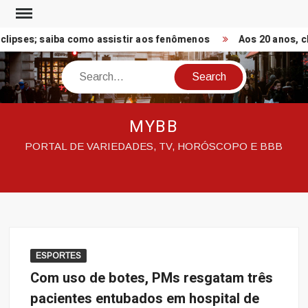
Skip
to
lipses; saiba como assistir aos fenômenos
Aos 20 anos, che
content
Search
MYBB
PORTAL DE VARIEDADES, TV, HORÓSCOPO E BBB
ESPORTES
Com uso de botes, PMs resgatam três
pacientes entubados em hospital de