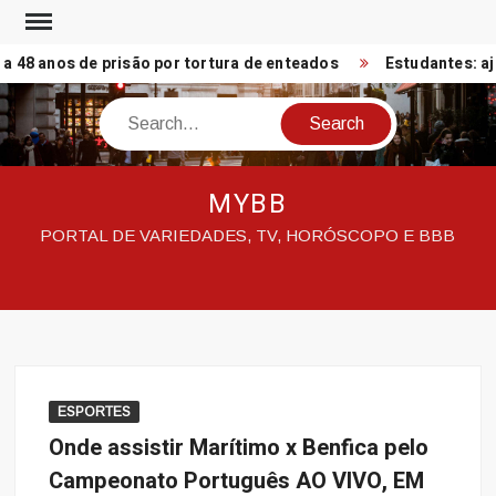
Skip
to
48 anos de prisão por tortura de enteados
Estudantes: ajud
content
Search
MYBB
PORTAL DE VARIEDADES, TV, HORÓSCOPO E BBB
ESPORTES
Onde assistir Marítimo x Benfica pelo
Campeonato Português AO VIVO, EM