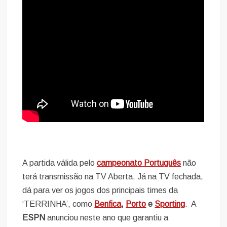
A partida válida pelo
campeonato Português
não
terá transmissão na TV Aberta. Já na TV fechada,
dá para ver os jogos dos principais times da
‘TERRINHA’, como
Benfica
,
Porto
e
Sporting
. A
ESPN
anunciou neste ano que garantiu a