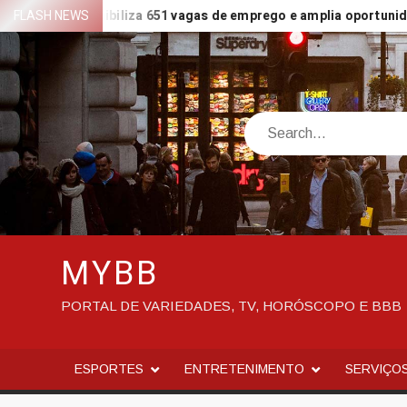
Skip
isponibiliza 651 vagas de emprego e amplia oportunidades para d
FLASH NEWS
to
content
Search
MYBB
PORTAL DE VARIEDADES, TV, HORÓSCOPO E BBB
ESPORTES
ENTRETENIMENTO
SERVIÇO