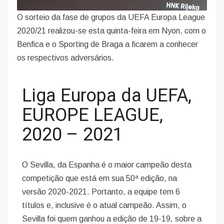
O sorteio da fase de grupos da UEFA Europa League
2020/21 realizou-se esta quinta-feira em Nyon, com o
Benfica e o Sporting de Braga a ficarem a conhecer
os respectivos adversários.
Liga Europa da UEFA,
EUROPE LEAGUE,
2020 – 2021
O Sevilla, da Espanha é o maior campeão desta
competição que está em sua 50ª edição, na
versão 2020-2021. Portanto, a equipe tem 6
títulos e, inclusive é o atual campeão. Assim, o
Sevilla foi quem ganhou a edição de 19-19, sobre a