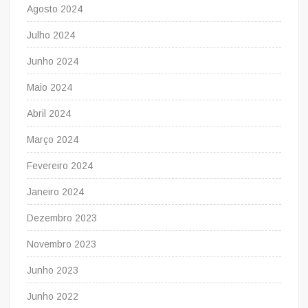
Agosto 2024
Julho 2024
Junho 2024
Maio 2024
Abril 2024
Março 2024
Fevereiro 2024
Janeiro 2024
Dezembro 2023
Novembro 2023
Junho 2023
Junho 2022