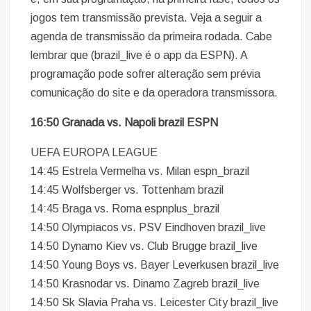
jogos tem transmissão prevista. Veja a seguir a
agenda de transmissão da primeira rodada. Cabe
lembrar que (brazil_live é o app da ESPN). A
programação pode sofrer alteração sem prévia
comunicação do site e da operadora transmissora.
16:50 Granada vs. Napoli brazil ESPN
UEFA EUROPA LEAGUE
14:45 Estrela Vermelha vs. Milan espn_brazil
14:45 Wolfsberger vs. Tottenham brazil
14:45 Braga vs. Roma espnplus_brazil
14:50 Olympiacos vs. PSV Eindhoven brazil_live
14:50 Dynamo Kiev vs. Club Brugge brazil_live
14:50 Young Boys vs. Bayer Leverkusen brazil_live
14:50 Krasnodar vs. Dinamo Zagreb brazil_live
14:50 Sk Slavia Praha vs. Leicester City brazil_live