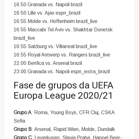
16:50 Granada vs. Napoli brazil
16:50 Lille vs. Ajax espn_brazil
16:55 Molde vs. Hoffenheim brazil_live
16:55 Maccabi Tel Aviv vs. Shakhtar Donetsk
brazil_live
16:55 Salzburg vs. Villarreal brazil_live
16:55 Royal Antwerp vs. Rangers brazil_live
22:00 Benfica vs. Arsenal brazil
23:00 Granada vs. Napoli espn_extra_brazil
Fase de grupos da UEFA
Europa League 2020/21
Grupo A
: Roma, Young Boys, CFR Cluj, CSKA
Sofia
Grupo B
: Arsenal, Rapid Wien, Molde, Dundalk
Grupo C
: Leverkusen, Slavia Praha, Hapoel Beer-