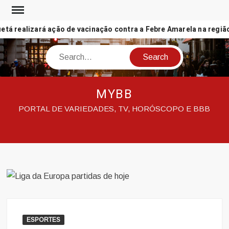
Skip
to
realizará ação de vacinação contra a Febre Amarela na região da
content
Search
MYBB
PORTAL DE VARIEDADES, TV, HORÓSCOPO E BBB
ESPORTES