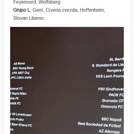
Feyenoord, Wolfsberg
Grupo L
: Gent, Crvena zvezda, Hoffenheim,
Slovan Liberec