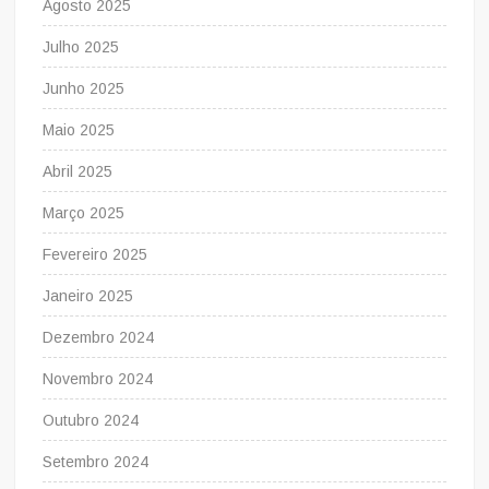
Agosto 2025
Julho 2025
Junho 2025
Maio 2025
Abril 2025
Março 2025
Fevereiro 2025
Janeiro 2025
Dezembro 2024
Novembro 2024
Outubro 2024
Setembro 2024