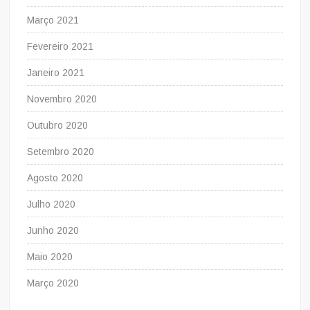
Março 2021
Fevereiro 2021
Janeiro 2021
Novembro 2020
Outubro 2020
Setembro 2020
Agosto 2020
Julho 2020
Junho 2020
Maio 2020
Março 2020