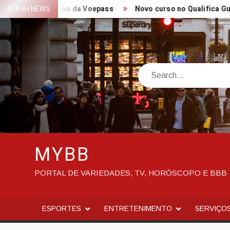
Skip
ueda de avião da Voepass
FLASH NEWS
Novo curso no Qualifica Guará – P
to
content
Search
MYBB
PORTAL DE VARIEDADES, TV, HORÓSCOPO E BBB
ESPORTES
ENTRETENIMENTO
SERVIÇO