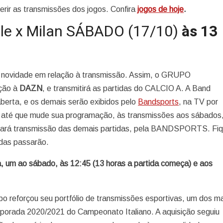
erir as transmissões dos jogos. Confira
jogos de hoje
.
ale x Milan SÁBADO (17/10)
às 13
 novidade em relação à transmissão. Assim, o GRUPO
ção à
DAZN
, e transmitirá as partidas do CALCIO A. A Band
aberta, e os demais serão exibidos pelo
Bandsports
, na TV por
e, até que mude sua programação, às transmissões aos sábados,
m fará transmissão das demais partidas, pela BANDSPORTS. Fi
das passarão.
a, um ao sábado, às 12:45 (13 horas a partida começa) e aos
orçou seu portfólio de transmissões esportivas, um dos ma
porada 2020/2021 do Campeonato Italiano. A aquisição seguiu