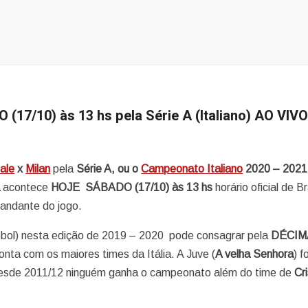
 (17/10) às 13 hs pela Série A (Italiano) AO VIV
ale
x
Milan
pela
S
érie A, ou o
Campeonato Italiano
2020 – 2021
a
acontece
HOJE SÁBADO (17/10) às 13 hs
horário oficial de Br
andante do jogo.
ebol) nesta edição de 2019 – 2020 pode consagrar pela
DÉCI
ta com os maiores times da Itália. A Juve (
A velha Senhora
) fo
desde 2011/12 ninguém ganha o campeonato além do time de
Cr