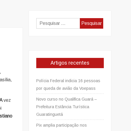
Pesquisar
por:
O
Artigos recentes
,
asília,
Polícia Federal indicia 16 pessoas
por queda de avião da Voepass
Novo curso no Qualifica Guará –
MA
vez
Prefeitura Estância Turística
i
Guaratinguetá
istiano
Pix amplia participação nos