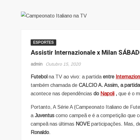
ESPORTES
Assistir Internazionale x Milan SÁBADO
admin
Outubro 15, 2020
Futebol
na TV ao vivo: a partida
entre
Internazion
também chamada de
CALCIO A. Assim, a partid
acontece nas dependências
do
Napoli
,
que é o m
Portanto, A Série A (Campeonato Italiano de Fut
a
Juventus
como campeã e é a competição que con
campeã nas últimas
NOVE
participações. Mas, 
Ronaldo
.