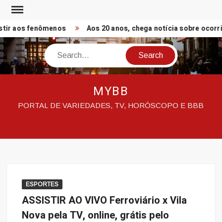
Skip
to
ir aos fenômenos
Aos 20 anos, chega notícia sobre ocorrid
content
Search
MYBB
PORTAL DE VARIEDADES, TV, HORÓSCOPO E BBB
ESPORTES
ASSISTIR AO VIVO Ferroviário x Vila
Nova pela TV, online, grátis pelo