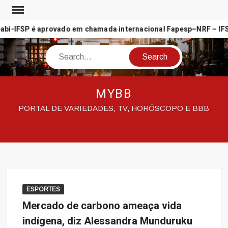
Skip
to
bi-IFSP é aprovado em chamada internacional Fapesp–NRF – IFSP
content
Search
MYBB
PORTAL DE VARIEDADES, TV, HORÓSCOPO E BBB
ESPORTES
Mercado de carbono ameaça vida
indígena, diz Alessandra Munduruku