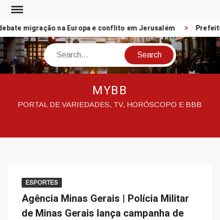
Skip
to
bate migração na Europa e conflito em Jerusalém
Prefeitu
content
Search
MYBB
PORTAL DE VARIEDADES, TV, HORÓSCOPO E BBB
ESPORTES
Agência Minas Gerais | Polícia Militar
de Minas Gerais lança campanha de